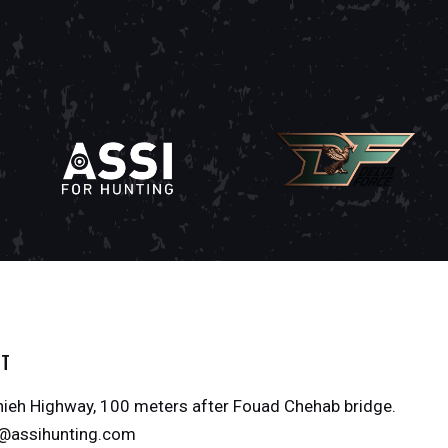
CT
ieh Highway, 100 meters after Fouad Chehab bridge.
o@assihunting.com