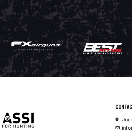
CONTA
Joun
inf