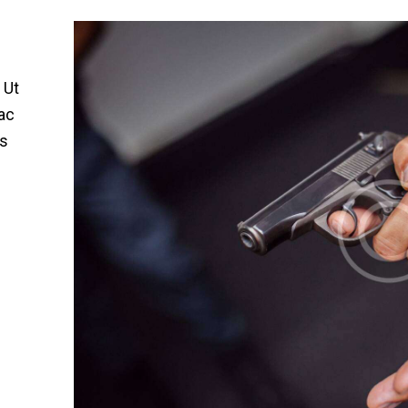
 Ut
ac
os